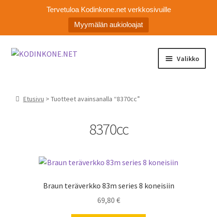
Tervetuloa Kodinkone.net verkkosivuille
Myymälän aukioloajat
Siirry
Siirry
Valikko
navigointiin
sisältöön
Laajen
Kodinkoneiden varaosat
alemm
Etusivu
> Tuotteet avainsanalla “8370cc”
tason
Ota yhteyttä
valikko
8370cc
Myymälä
Asiakaspalvelu
Braun teräverkko 83m series 8 koneisiin
69,80
€