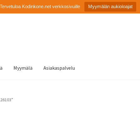
Tervetuloa Kodinkone.net verkkosivuille
Myymälän aukioloajat
tä
Myymälä
Asiakaspalvelu
226103”