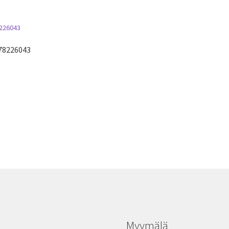
078226043
Myymälä