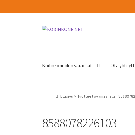
Siirry
Siirry
navigointiin
sisältöön
Kodinkoneiden varaosat
Ota yhteyt
Etusivu
> Tuotteet avainsanalla “8588078
8588078226103