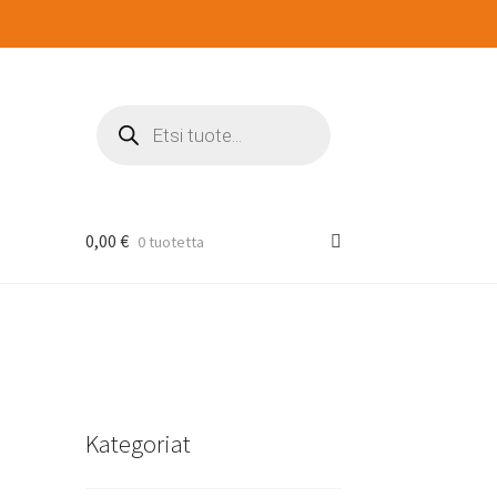
Products
search
0,00
€
0 tuotetta
Kategoriat