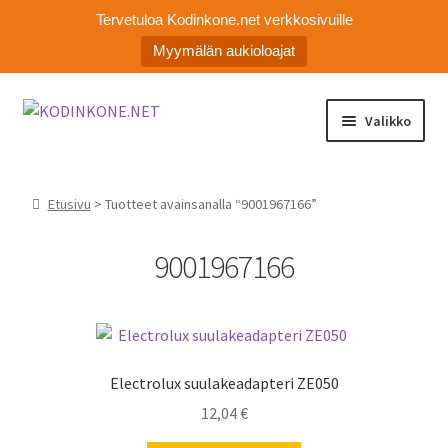
Tervetuloa Kodinkone.net verkkosivuille
Myymälän aukioloajat
Siirry
Siirry
Valikko
navigointiin
sisältöön
Laajen
Kodinkoneiden varaosat
alemm
Etusivu
> Tuotteet avainsanalla “9001967166”
tason
Ota yhteyttä
valikko
9001967166
Myymälä
Asiakaspalvelu
Electrolux suulakeadapteri ZE050
12,04
€