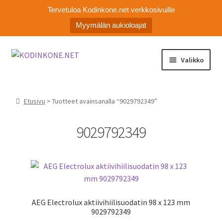
Tervetuloa Kodinkone.net verkkosivuille
Myymälän aukioloajat
Siirry
Siirry
Valikko
navigointiin
sisältöön
Laajen
Kodinkoneiden varaosat
alemm
Etusivu
> Tuotteet avainsanalla “9029792349”
tason
Ota yhteyttä
valikko
9029792349
Myymälä
Asiakaspalvelu
AEG Electrolux aktiivihiilisuodatin 98 x 123 mm
9029792349