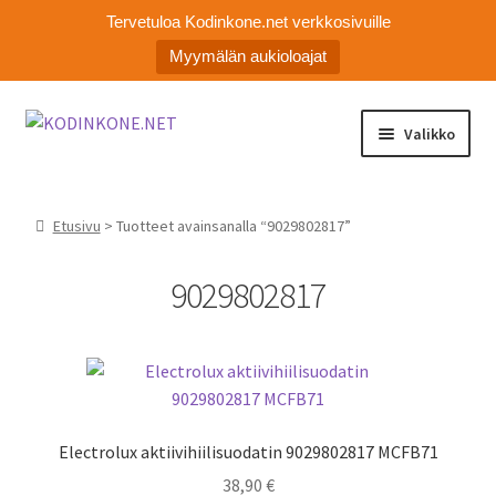
Tervetuloa Kodinkone.net verkkosivuille
Myymälän aukioloajat
Siirry
Siirry
Valikko
navigointiin
sisältöön
Laajen
Kodinkoneiden varaosat
alemm
Etusivu
> Tuotteet avainsanalla “9029802817”
tason
Ota yhteyttä
valikko
9029802817
Myymälä
Asiakaspalvelu
Electrolux aktiivihiilisuodatin 9029802817 MCFB71
38,90
€