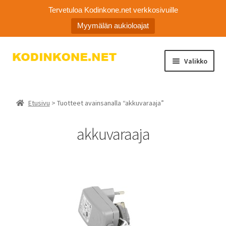
Tervetuloa Kodinkone.net verkkosivuille
Myymälän aukioloajat
Siirry
Siirry
Valikko
navigointiin
sisältöön
Laajen
Kodinkoneiden varaosat
alemm
Etusivu
> Tuotteet avainsanalla “akkuvaraaja”
tason
Ota yhteyttä
valikko
akkuvaraaja
Myymälä
Asiakaspalvelu