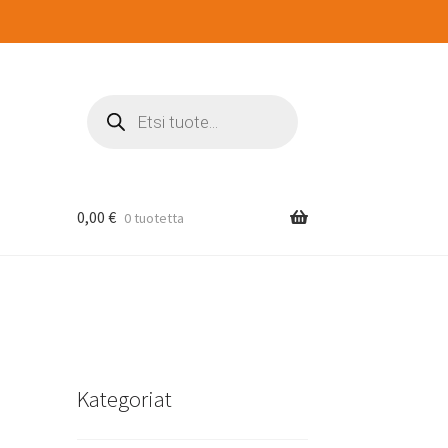
Products
search
0,00
€
0 tuotetta
Kategoriat