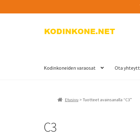
Siirry
Siirry
navigointiin
sisältöön
Kodinkoneiden varaosat
Ota yhteyt
Etusivu
> Tuotteet avainsanalla “C3”
C3