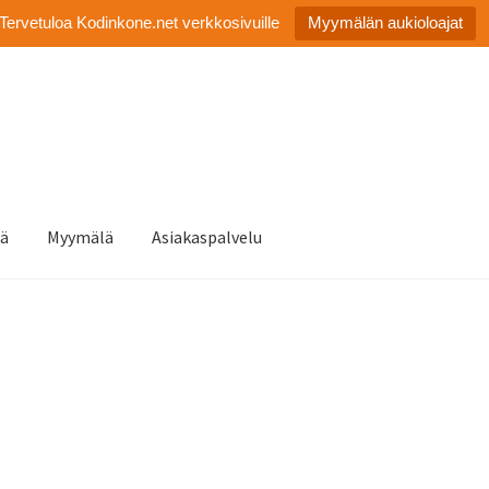
Tervetuloa Kodinkone.net verkkosivuille
Myymälän aukioloajat
tä
Myymälä
Asiakaspalvelu