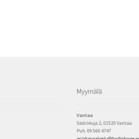
Myymälä
Vantaa
Säätökuja 2, 01520 Vantaa.
Puh. 09 566 4747
asiakaspalvelu@kodinkone.n