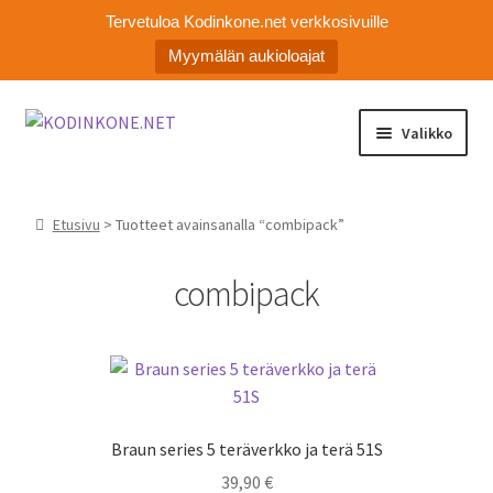
Tervetuloa Kodinkone.net verkkosivuille
Myymälän aukioloajat
Siirry
Siirry
Valikko
navigointiin
sisältöön
Laajen
Kodinkoneiden varaosat
alemm
Etusivu
> Tuotteet avainsanalla “combipack”
tason
Ota yhteyttä
valikko
combipack
Myymälä
Asiakaspalvelu
Braun series 5 teräverkko ja terä 51S
39,90
€