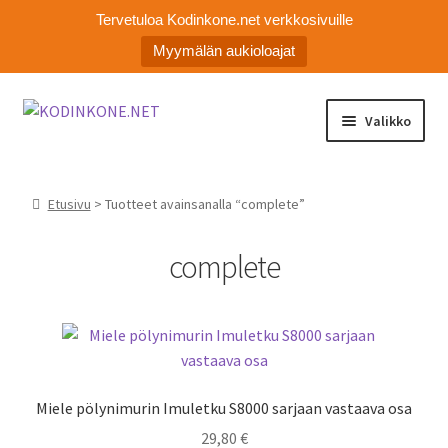
Tervetuloa Kodinkone.net verkkosivuille
Myymälän aukioloajat
Siirry
Siirry
Valikko
navigointiin
sisältöön
Laajen
Kodinkoneiden varaosat
alemm
Etusivu
> Tuotteet avainsanalla “complete”
tason
Ota yhteyttä
valikko
complete
Myymälä
Asiakaspalvelu
Miele pölynimurin Imuletku S8000 sarjaan vastaava osa
29,80
€