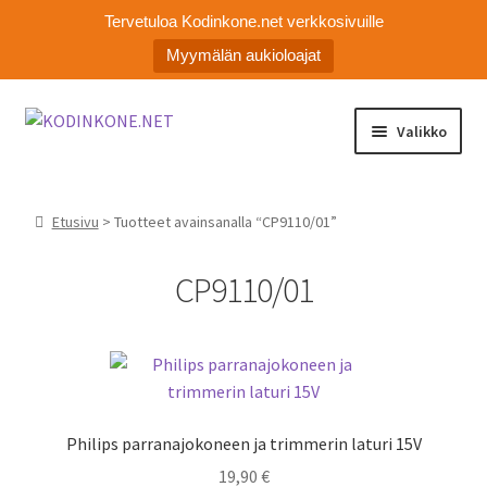
Tervetuloa Kodinkone.net verkkosivuille
Myymälän aukioloajat
Siirry
Siirry
Valikko
navigointiin
sisältöön
Laajen
Kodinkoneiden varaosat
alemm
Etusivu
> Tuotteet avainsanalla “CP9110/01”
tason
Ota yhteyttä
valikko
CP9110/01
Myymälä
Asiakaspalvelu
Philips parranajokoneen ja trimmerin laturi 15V
19,90
€