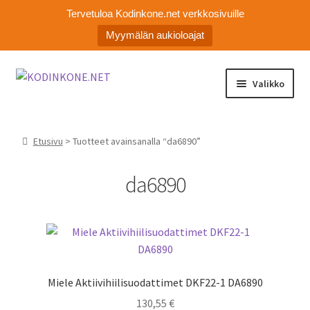
Tervetuloa Kodinkone.net verkkosivuille
Myymälän aukioloajat
Siirry
Siirry
Valikko
navigointiin
sisältöön
Laajen
Kodinkoneiden varaosat
alemm
Etusivu
> Tuotteet avainsanalla “da6890”
tason
Ota yhteyttä
valikko
da6890
Myymälä
Asiakaspalvelu
Miele Aktiivihiilisuodattimet DKF22-1 DA6890
130,55
€