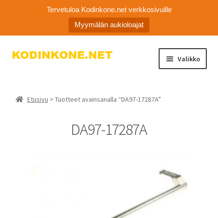
Tervetuloa Kodinkone.net verkkosivuille
Myymälän aukioloajat
Siirry
Siirry
Valikko
navigointiin
sisältöön
Laajen
Kodinkoneiden varaosat
alemm
Etusivu
> Tuotteet avainsanalla “DA97-17287A”
tason
Ota yhteyttä
valikko
DA97-17287A
Myymälä
Asiakaspalvelu