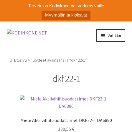
Tervetuloa Kodinkone.net verkkosivuille
Myymälän aukioloajat
Siirry
Siirry
Valikko
navigointiin
sisältöön
Laajen
Kodinkoneiden varaosat
alemm
Etusivu
> Tuotteet avainsanalla “dkf 22-1”
tason
Ota yhteyttä
valikko
dkf 22-1
Myymälä
Asiakaspalvelu
Miele Aktiivihiilisuodattimet DKF22-1 DA6890
130,55
€