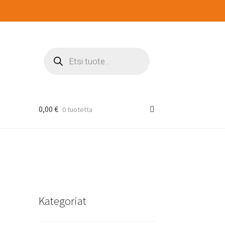
Products
search
0,00
€
0 tuotetta
Kategoriat