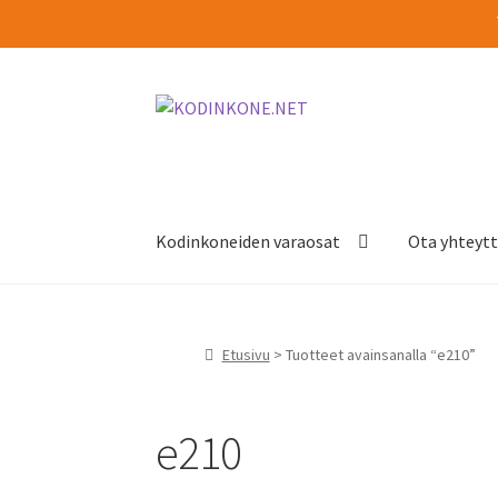
Siirry
Siirry
navigointiin
sisältöön
Kodinkoneiden varaosat
Ota yhteyt
Etusivu
> Tuotteet avainsanalla “e210”
e210