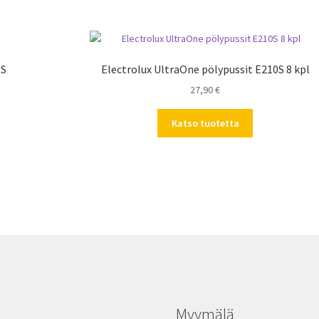
0S
Electrolux UltraOne pölypussit E210S 8 kpl
27,90
€
Katso tuotetta
Myymälä