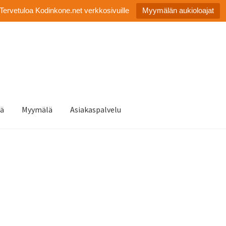
Tervetuloa Kodinkone.net verkkosivuille
Myymälän aukioloajat
tä
Myymälä
Asiakaspalvelu