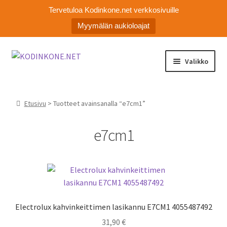
Tervetuloa Kodinkone.net verkkosivuille
Myymälän aukioloajat
Siirry
Siirry
Valikko
navigointiin
sisältöön
Kodinkoneiden varaosat
Etusivu
> Tuotteet avainsanalla “e7cm1”
Ota yhteyttä
e7cm1
Myymälä
Asiakaspalvelu
Electrolux kahvinkeittimen lasikannu E7CM1 4055487492
31,90
€