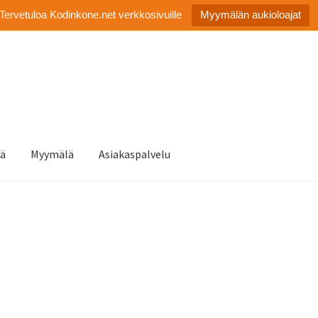
Tervetuloa Kodinkone.net verkkosivuille
Myymälän aukioloajat
tä
Myymälä
Asiakaspalvelu