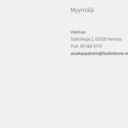
Myymälä
Vantaa
Säätökuja 2, 01520 Vantaa.
Puh. 09 566 4747
asiakaspalvelu@kodinkone.n