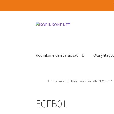
Siirry
Siirry
navigointiin
sisältöön
Kodinkoneiden varaosat
Ota yhteyt
Etusivu
> Tuotteet avainsanalla “ECFB01”
ECFB01