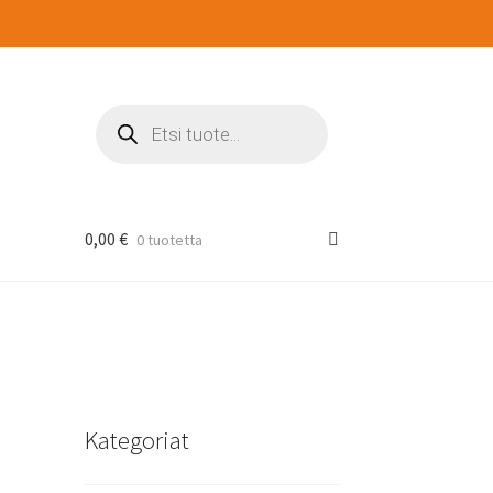
Products
search
0,00
€
0 tuotetta
Kategoriat