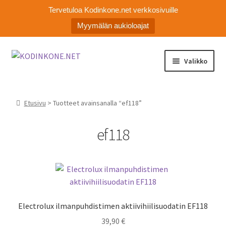
Tervetuloa Kodinkone.net verkkosivuille
Myymälän aukioloajat
Siirry
Siirry
Valikko
navigointiin
sisältöön
Laajen
Kodinkoneiden varaosat
alemm
Etusivu
> Tuotteet avainsanalla “ef118”
tason
Ota yhteyttä
valikko
ef118
Myymälä
Asiakaspalvelu
Electrolux ilmanpuhdistimen aktiivihiilisuodatin EF118
39,90
€