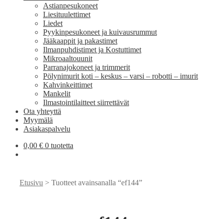
Astianpesukoneet
Liesituulettimet
Liedet
Pyykinpesukoneet ja kuivausrummut
Jääkaappit ja pakastimet
Ilmanpuhdistimet ja Kostuttimet
Mikroaaltouunit
Parranajokoneet ja trimmerit
Pölynimurit koti – keskus – varsi – robotti – imurit
Kahvinkeittimet
Mankelit
Ilmastointilaitteet siirrettävät
Ota yhteyttä
Myymälä
Asiakaspalvelu
0,00
€
0 tuotetta
Etusivu
> Tuotteet avainsanalla “ef144”