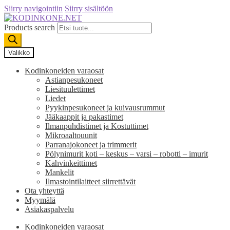
Siirry navigointiin
Siirry sisältöön
Products search
Valikko
Kodinkoneiden varaosat
Astianpesukoneet
Liesituulettimet
Liedet
Pyykinpesukoneet ja kuivausrummut
Jääkaappit ja pakastimet
Ilmanpuhdistimet ja Kostuttimet
Mikroaaltouunit
Parranajokoneet ja trimmerit
Pölynimurit koti – keskus – varsi – robotti – imurit
Kahvinkeittimet
Mankelit
Ilmastointilaitteet siirrettävät
Ota yhteyttä
Myymälä
Asiakaspalvelu
Kodinkoneiden varaosat