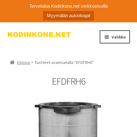
Tervetuloa Kodinkone.net verkkosivuille
Myymälän aukioloajat
Siirry
Siirry
Valikko
navigointiin
sisältöön
Laajen
Kodinkoneiden varaosat
alemm
Etusivu
> Tuotteet avainsanalla “EFDFRH6”
tason
Ota yhteyttä
valikko
EFDFRH6
Myymälä
Asiakaspalvelu