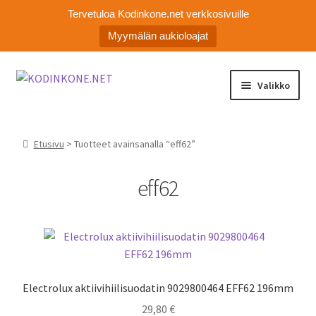
Tervetuloa Kodinkone.net verkkosivuille
Myymälän aukioloajat
Siirry
Siirry
Valikko
navigointiin
sisältöön
Laajen
Kodinkoneiden varaosat
alemm
Etusivu
> Tuotteet avainsanalla “eff62”
tason
Ota yhteyttä
valikko
eff62
Myymälä
Asiakaspalvelu
Electrolux aktiivihiilisuodatin 9029800464 EFF62 196mm
29,80
€