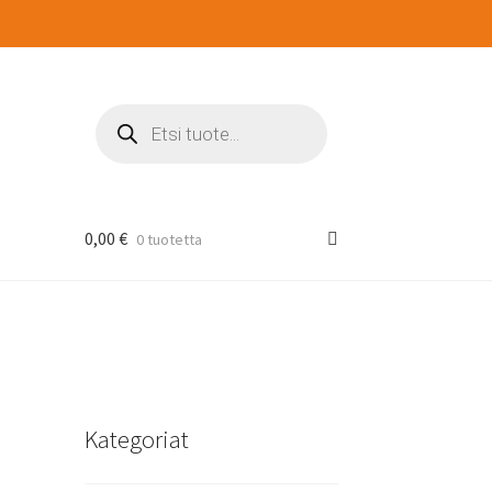
Products
search
0,00
€
0 tuotetta
Kategoriat