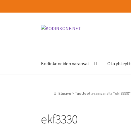
Siirry
Siirry
navigointiin
sisältöön
Kodinkoneiden varaosat
Ota yhteyt
Etusivu
> Tuotteet avainsanalla “ekf3330”
ekf3330