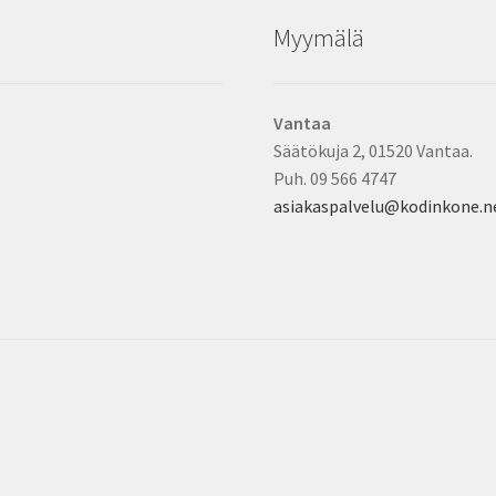
Myymälä
Vantaa
Säätökuja 2, 01520 Vantaa.
Puh. 09 566 4747
asiakaspalvelu@kodinkone.n