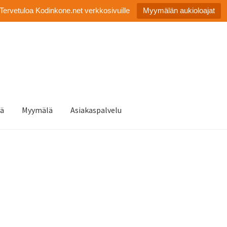
Tervetuloa Kodinkone.net verkkosivuille
Myymälän aukioloajat
tä
Myymälä
Asiakaspalvelu