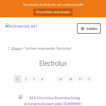
Tervetuloa Kodinkone.net verkkosivuille
Myymälän aukioloajat
Siirry
Siirry
Valikko
navigointiin
sisältöön
Laajen
Kodinkoneiden varaosat
alemm
Etusivu
> Tuotteet avainsanalla “Electrolux”
tason
Ota yhteyttä
valikko
Electrolux
Myymälä
Asiakaspalvelu
1
2
3
4
…
35
36
37