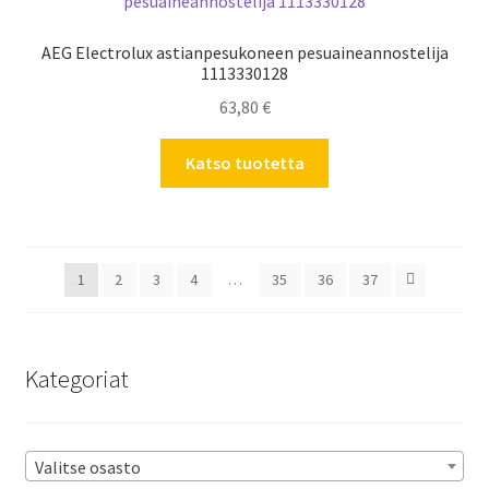
AEG Electrolux astianpesukoneen pesuaineannostelija
1113330128
63,80
€
Katso tuotetta
1
2
3
4
…
35
36
37
Kategoriat
Valitse osasto