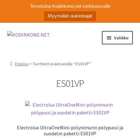
Tervetuloa Kodinkone.net verkkosivuille
Myymälän aukioloajat
Siirry
Siirry
Valikko
navigointiin
sisältöön
Laajen
Kodinkoneiden varaosat
alemm
Etusivu
> Tuotteet avainsanalla “ES01VP”
tason
Ota yhteyttä
valikko
ES01VP
Myymälä
Asiakaspalvelu
Electrolux UltraOneMini-pölynimurin pölypussi ja
suodatin paketti ES01VP