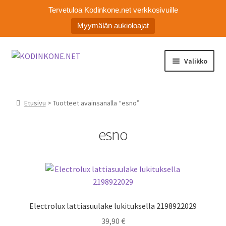
Tervetuloa Kodinkone.net verkkosivuille
Myymälän aukioloajat
Siirry
Siirry
Valikko
navigointiin
sisältöön
Laajen
Kodinkoneiden varaosat
alemm
Etusivu
> Tuotteet avainsanalla “esno”
tason
Ota yhteyttä
valikko
esno
Myymälä
Asiakaspalvelu
Electrolux lattiasuulake lukituksella 2198922029
39,90
€