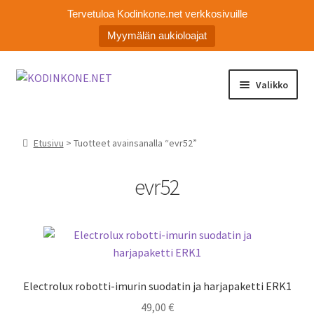
Tervetuloa Kodinkone.net verkkosivuille
Myymälän aukioloajat
Siirry
Siirry
Valikko
navigointiin
sisältöön
Laajen
Kodinkoneiden varaosat
alemm
Etusivu
> Tuotteet avainsanalla “evr52”
tason
Ota yhteyttä
valikko
evr52
Myymälä
Asiakaspalvelu
Electrolux robotti-imurin suodatin ja harjapaketti ERK1
49,00
€