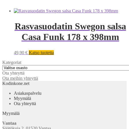
Rasvasuodatin Swegon salsa
Casa Funk 178 x 398mm
49,90
€
Katso tuotetta
Kategoriat
Ota yhteyttä
Ota meihin yhteyttä
Kodinkone.net
Asiakaspalvelu
Myymälä
Ota yhteyttä
Myymälä
Vantaa
Säätökuja 2, 01520 Vantaa.