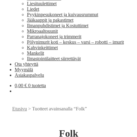
Liesituulettimet
Liedet
Pyykinpesukoneet ja kuivausrummut
Jääkaappit ja pakastimet
Ilmanpuhdistimet ja Kostuttimet
Mikroaaltouunit
Parranajokoneet ja trimmerit
Pölynimurit koti – keskus – varsi – robotti – imurit
Kahvinkeittimet
Mankelit
Ilmastointilaitteet siirrettävät
Ota yhteyttä
Myymälä
Asiakaspalvelu
0,00
€
0 tuotetta
Etusivu
> Tuotteet avainsanalla “Folk”
Folk