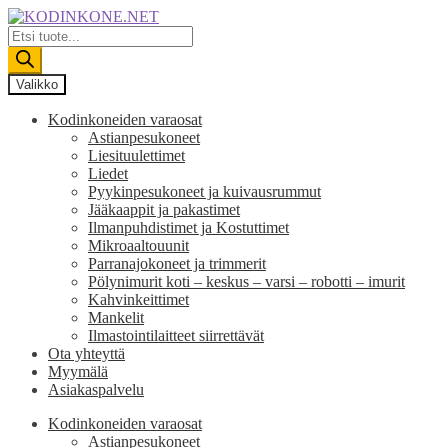
Siirry
Siirry
navigointiin
sisältöön
Products
search
Valikko
Kodinkoneiden varaosat
Astianpesukoneet
Liesituulettimet
Liedet
Pyykinpesukoneet ja kuivausrummut
Jääkaappit ja pakastimet
Ilmanpuhdistimet ja Kostuttimet
Mikroaaltouunit
Parranajokoneet ja trimmerit
Pölynimurit koti – keskus – varsi – robotti – imurit
Kahvinkeittimet
Mankelit
Ilmastointilaitteet siirrettävät
Ota yhteyttä
Myymälä
Asiakaspalvelu
Kodinkoneiden varaosat
Astianpesukoneet