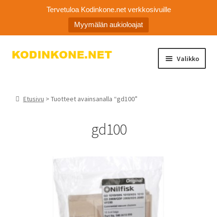
Tervetuloa Kodinkone.net verkkosivuille
Myymälän aukioloajat
Siirry
Siirry
Valikko
navigointiin
sisältöön
Laajen
Kodinkoneiden varaosat
alemm
Etusivu
> Tuotteet avainsanalla “gd100”
tason
Ota yhteyttä
valikko
gd100
Myymälä
Asiakaspalvelu