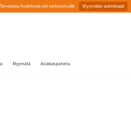
Tervetuloa Kodinkone.net verkkosivuille
Myymälän aukioloajat
tä
Myymälä
Asiakaspalvelu