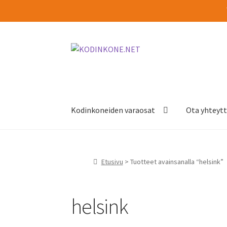
Siirry
Siirry
navigointiin
sisältöön
Kodinkoneiden varaosat
Ota yhteyt
Etusivu
> Tuotteet avainsanalla “helsink”
helsink