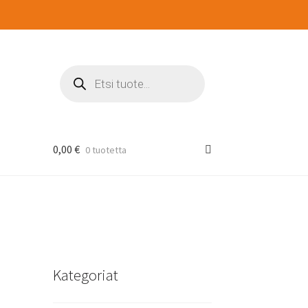
Products
search
0,00
€
0 tuotetta
Kategoriat