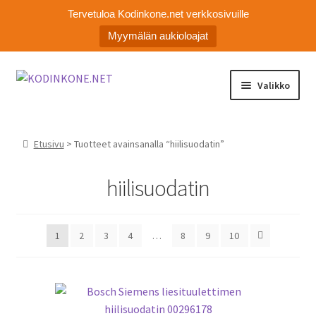
Tervetuloa Kodinkone.net verkkosivuille
Myymälän aukioloajat
Siirry
Siirry
Valikko
navigointiin
sisältöön
Laajen
Kodinkoneiden varaosat
alemm
Etusivu
> Tuotteet avainsanalla “hiilisuodatin”
tason
Ota yhteyttä
valikko
hiilisuodatin
Myymälä
Asiakaspalvelu
1
2
3
4
…
8
9
10