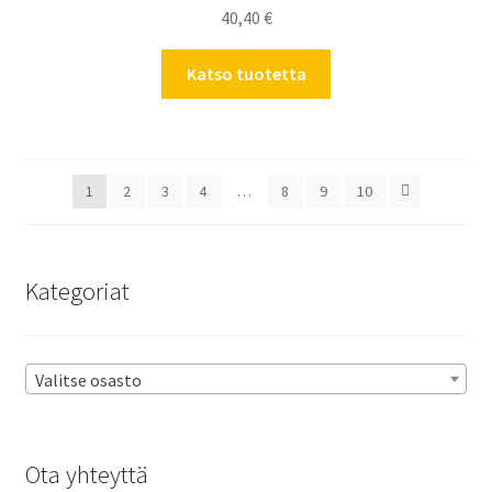
40,40
€
Katso tuotetta
1
2
3
4
…
8
9
10
Kategoriat
Valitse osasto
Ota yhteyttä