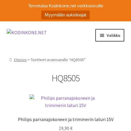
Tervetuloa Kodinkone.net verkkosivuille
Myymälän aukioloajat
Siirry
Siirry
Valikko
navigointiin
sisältöön
Laajen
Kodinkoneiden varaosat
alemm
Etusivu
> Tuotteet avainsanalla “HQ8505”
tason
Ota yhteyttä
valikko
HQ8505
Myymälä
Asiakaspalvelu
Philips parranajokoneen ja trimmerin laturi 15V
19,90
€