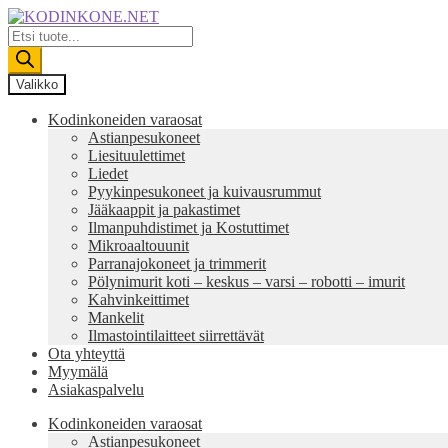
Siirry
Siirry
navigointiin
sisältöön
Products
search
Valikko
Kodinkoneiden varaosat
Astianpesukoneet
Liesituulettimet
Liedet
Pyykinpesukoneet ja kuivausrummut
Jääkaappit ja pakastimet
Ilmanpuhdistimet ja Kostuttimet
Mikroaaltouunit
Parranajokoneet ja trimmerit
Pölynimurit koti – keskus – varsi – robotti – imurit
Kahvinkeittimet
Mankelit
Ilmastointilaitteet siirrettävät
Ota yhteyttä
Myymälä
Asiakaspalvelu
Kodinkoneiden varaosat
Astianpesukoneet