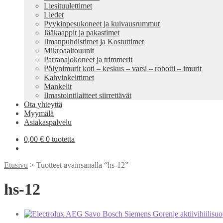
Liesituulettimet
Liedet
Pyykinpesukoneet ja kuivausrummut
Jääkaappit ja pakastimet
Ilmanpuhdistimet ja Kostuttimet
Mikroaaltouunit
Parranajokoneet ja trimmerit
Pölynimurit koti – keskus – varsi – robotti – imurit
Kahvinkeittimet
Mankelit
Ilmastointilaitteet siirrettävät
Ota yhteyttä
Myymälä
Asiakaspalvelu
0,00
€
0 tuotetta
Etusivu
> Tuotteet avainsanalla “hs-12”
hs-12