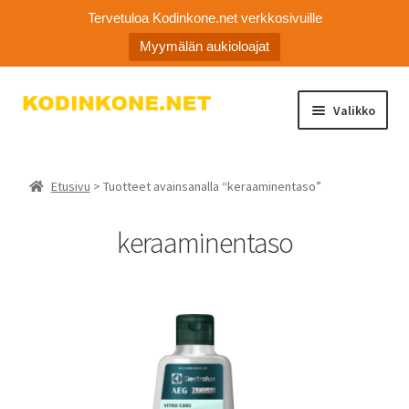
Tervetuloa Kodinkone.net verkkosivuille
Myymälän aukioloajat
Siirry
Siirry
Valikko
navigointiin
sisältöön
Laajen
Kodinkoneiden varaosat
alemm
Etusivu
> Tuotteet avainsanalla “keraaminentaso”
tason
Ota yhteyttä
valikko
keraaminentaso
Myymälä
Asiakaspalvelu