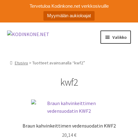
Tervetuloa Kodinkone.net verkkosivuille
Myymälän aukioloajat
Siirry
Siirry
Valikko
navigointiin
sisältöön
Laajen
Kodinkoneiden varaosat
alemm
Etusivu
> Tuotteet avainsanalla “kwf2”
tason
Ota yhteyttä
valikko
kwf2
Myymälä
Asiakaspalvelu
Braun kahvinkeittimen vedensuodatin KWF2
20,14
€