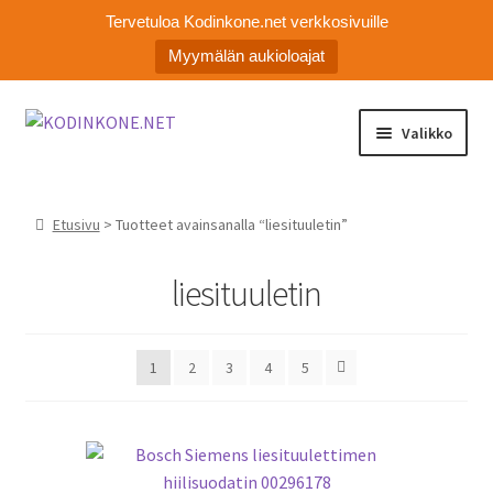
Tervetuloa Kodinkone.net verkkosivuille
Myymälän aukioloajat
Siirry
Siirry
Valikko
navigointiin
sisältöön
Laajen
Kodinkoneiden varaosat
alemm
Etusivu
> Tuotteet avainsanalla “liesituuletin”
tason
Ota yhteyttä
valikko
liesituuletin
Myymälä
Asiakaspalvelu
1
2
3
4
5