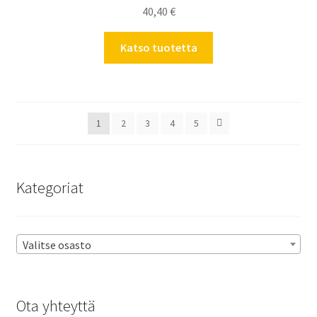
40,40
€
Katso tuotetta
1
2
3
4
5
Kategoriat
Valitse osasto
Ota yhteyttä