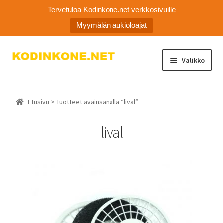
Tervetuloa Kodinkone.net verkkosivuille
Myymälän aukioloajat
Siirry
Siirry
Valikko
navigointiin
sisältöön
Laajen
Kodinkoneiden varaosat
alemm
Etusivu
> Tuotteet avainsanalla “lival”
tason
Ota yhteyttä
valikko
lival
Myymälä
Asiakaspalvelu