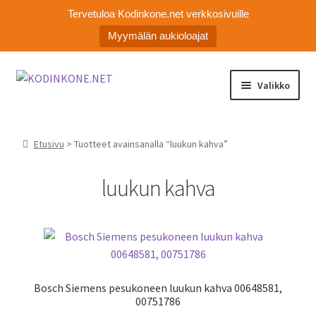
Tervetuloa Kodinkone.net verkkosivuille
Myymälän aukioloajat
Siirry
Siirry
Valikko
navigointiin
sisältöön
Laajen
Kodinkoneiden varaosat
alemm
Etusivu
> Tuotteet avainsanalla “luukun kahva”
tason
Ota yhteyttä
valikko
luukun kahva
Myymälä
Asiakaspalvelu
Bosch Siemens pesukoneen luukun kahva 00648581,
00751786