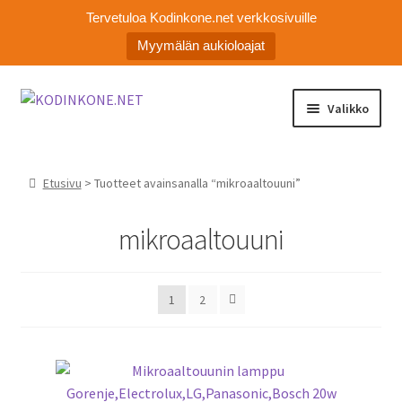
Tervetuloa Kodinkone.net verkkosivuille
Myymälän aukioloajat
Siirry
Siirry
Valikko
navigointiin
sisältöön
Laajen
Kodinkoneiden varaosat
alemm
Etusivu
> Tuotteet avainsanalla “mikroaaltouuni”
tason
Ota yhteyttä
valikko
mikroaaltouuni
Myymälä
Asiakaspalvelu
1
2