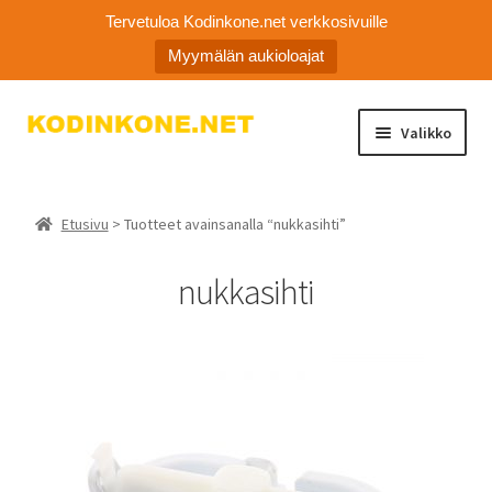
Tervetuloa Kodinkone.net verkkosivuille
Myymälän aukioloajat
Siirry
Siirry
Valikko
navigointiin
sisältöön
Laajen
Kodinkoneiden varaosat
alemm
Etusivu
> Tuotteet avainsanalla “nukkasihti”
tason
Ota yhteyttä
valikko
nukkasihti
Myymälä
Asiakaspalvelu