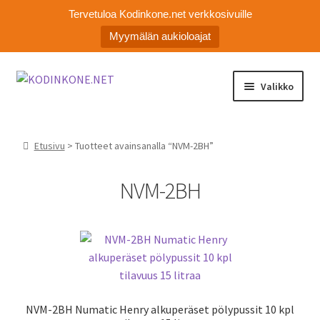
Tervetuloa Kodinkone.net verkkosivuille
Myymälän aukioloajat
Siirry
Siirry
Valikko
navigointiin
sisältöön
Laajen
Kodinkoneiden varaosat
alemm
Etusivu
> Tuotteet avainsanalla “NVM-2BH”
tason
Ota yhteyttä
valikko
NVM-2BH
Myymälä
Asiakaspalvelu
NVM-2BH Numatic Henry alkuperäset pölypussit 10 kpl