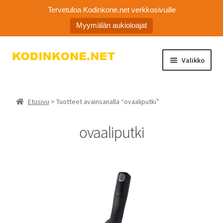
Tervetuloa Kodinkone.net verkkosivuille
Myymälän aukioloajat
Siirry
Siirry
Valikko
navigointiin
sisältöön
Laajen
Kodinkoneiden varaosat
alemm
Etusivu
> Tuotteet avainsanalla “ovaaliputki”
tason
Ota yhteyttä
valikko
ovaaliputki
Myymälä
Asiakaspalvelu