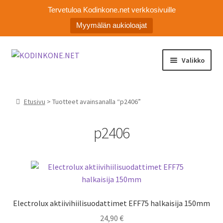
Tervetuloa Kodinkone.net verkkosivuille
Myymälän aukioloajat
Siirry
Siirry
Valikko
navigointiin
sisältöön
Laajen
Kodinkoneiden varaosat
alemm
Etusivu
> Tuotteet avainsanalla “p2406”
tason
Ota yhteyttä
valikko
p2406
Myymälä
Asiakaspalvelu
Electrolux aktiivihiilisuodattimet EFF75 halkaisija 150mm
24,90
€