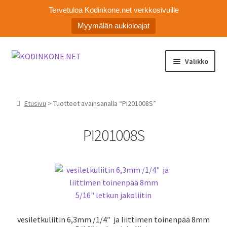
Tervetuloa Kodinkone.net verkkosivuille
Myymälän aukioloajat
Siirry
Siirry
Valikko
navigointiin
sisältöön
Laajen
Kodinkoneiden varaosat
alemm
Etusivu
> Tuotteet avainsanalla “PI201008S”
tason
Ota yhteyttä
valikko
PI201008S
Myymälä
Asiakaspalvelu
vesiletkuliitin 6,3mm /1/4″ ja liittimen toinenpää 8mm