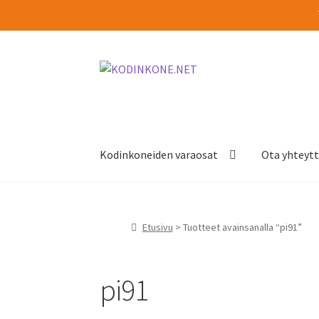
Siirry
Siirry
navigointiin
sisältöön
Kodinkoneiden varaosat
Ota yhteyt
Etusivu
> Tuotteet avainsanalla “pi91”
pi91