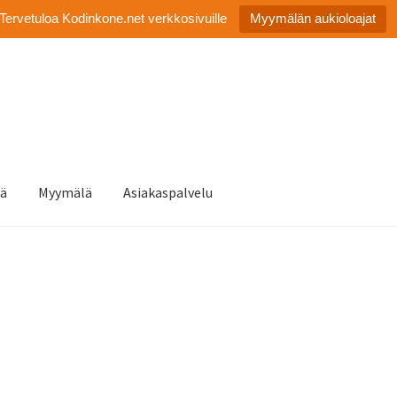
Tervetuloa Kodinkone.net verkkosivuille
Myymälän aukioloajat
tä
Myymälä
Asiakaspalvelu