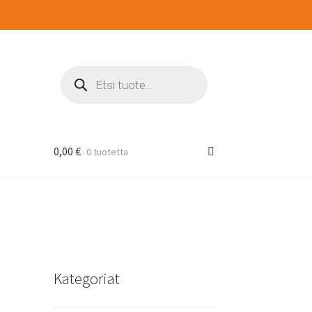
Products
search
0,00
€
0 tuotetta
Kategoriat