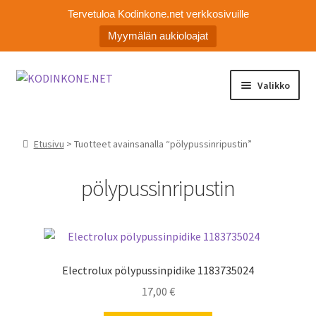
Tervetuloa Kodinkone.net verkkosivuille
Myymälän aukioloajat
Siirry
Siirry
Valikko
navigointiin
sisältöön
Laajen
Kodinkoneiden varaosat
alemm
Etusivu
> Tuotteet avainsanalla “pölypussinripustin”
tason
Ota yhteyttä
valikko
pölypussinripustin
Myymälä
Asiakaspalvelu
Electrolux pölypussinpidike 1183735024
17,00
€