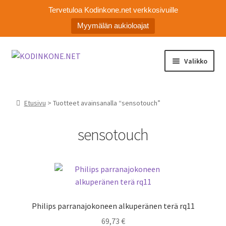
Tervetuloa Kodinkone.net verkkosivuille
Myymälän aukioloajat
Siirry
Siirry
Valikko
navigointiin
sisältöön
Laajen
Kodinkoneiden varaosat
alemm
Etusivu
> Tuotteet avainsanalla “sensotouch”
tason
Ota yhteyttä
valikko
sensotouch
Myymälä
Asiakaspalvelu
Philips parranajokoneen alkuperänen terä rq11
69,73
€