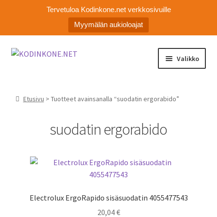
Tervetuloa Kodinkone.net verkkosivuille
Myymälän aukioloajat
Siirry
Siirry
Valikko
navigointiin
sisältöön
Laajen
Kodinkoneiden varaosat
alemm
Etusivu
> Tuotteet avainsanalla “suodatin ergorabido”
tason
Ota yhteyttä
valikko
suodatin ergorabido
Myymälä
Asiakaspalvelu
Electrolux ErgoRapido sisäsuodatin 4055477543
20,04
€