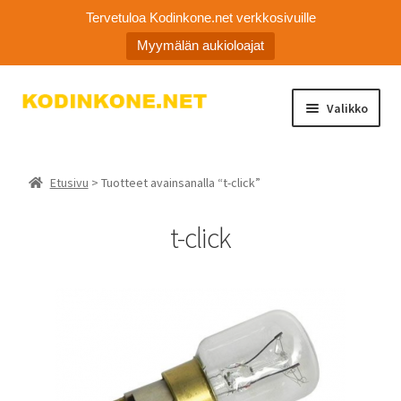
Tervetuloa Kodinkone.net verkkosivuille
Myymälän aukioloajat
Siirry
Siirry
Valikko
navigointiin
sisältöön
Laajen
Kodinkoneiden varaosat
alemm
Etusivu
> Tuotteet avainsanalla “t-click”
tason
Ota yhteyttä
valikko
t-click
Myymälä
Asiakaspalvelu