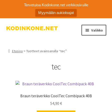
Tervetuloa Kodinkone.net verkkosivuille
Myymälän aukioloajat
Siirry
Siirry
Valikko
navigointiin
sisältöön
Laajen
Kodinkoneiden varaosat
alemm
Etusivu
> Tuotteet avainsanalla “tec”
tason
Ota yhteyttä
valikko
tec
Myymälä
Asiakaspalvelu
Braun teräverkko CoolTec Combipack 40B
54,90
€