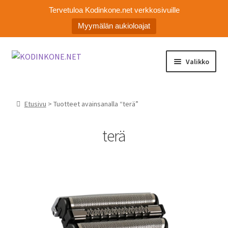
Tervetuloa Kodinkone.net verkkosivuille
Myymälän aukioloajat
Siirry
Siirry
Valikko
navigointiin
sisältöön
Laajen
Kodinkoneiden varaosat
alemm
Etusivu
> Tuotteet avainsanalla “terä”
tason
Ota yhteyttä
valikko
terä
Myymälä
Asiakaspalvelu