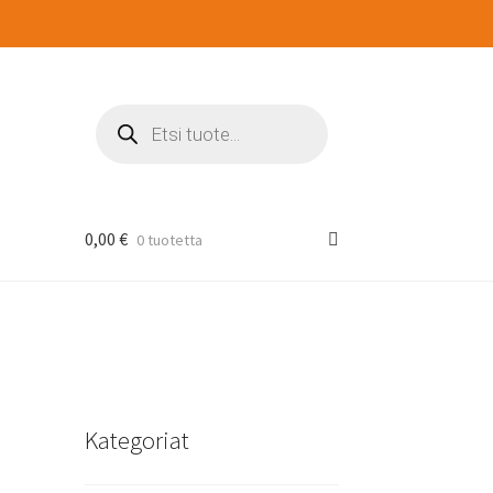
Products
search
0,00
€
0 tuotetta
Kategoriat