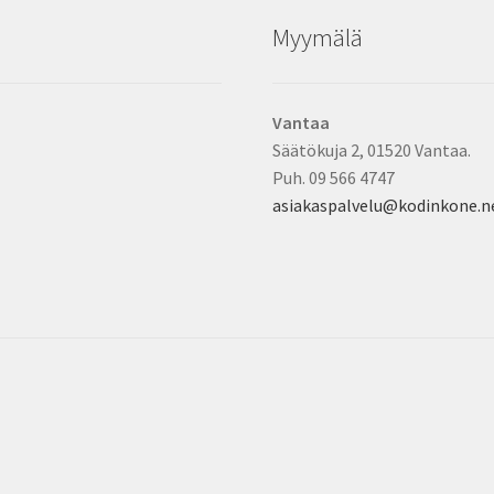
Myymälä
Vantaa
Säätökuja 2, 01520 Vantaa.
Puh. 09 566 4747
asiakaspalvelu@kodinkone.n