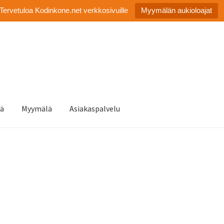
Tervetuloa Kodinkone.net verkkosivuille
Myymälän aukioloajat
tä
Myymälä
Asiakaspalvelu