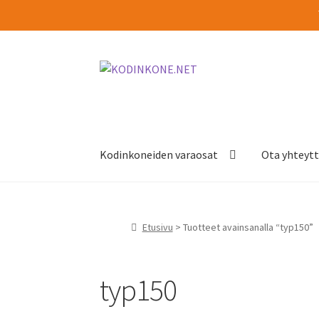
Siirry
Siirry
navigointiin
sisältöön
Kodinkoneiden varaosat
Ota yhteyt
Etusivu
> Tuotteet avainsanalla “typ150”
typ150